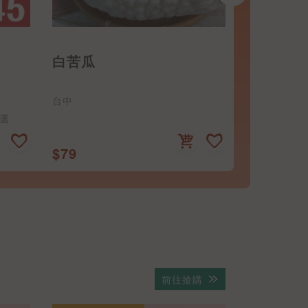
滿件優惠
青江菜
有機-小
雲林
桃園
2件39元 | 青江 蚵白 大陸妹 任選
$25
$39
前往搶購