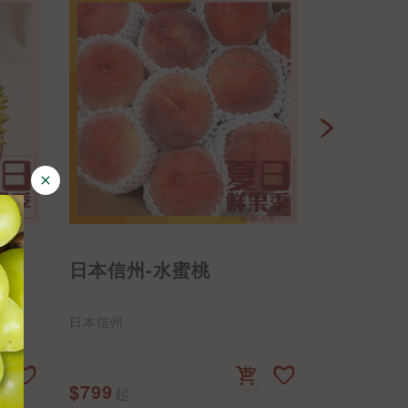
王)
日本信州-水蜜桃
日本-信
日本信州
日本青森
$799
$89
起