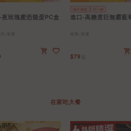
滿件優惠
均一價
-夜玫瑰蜜恐龍蛋PC盒
進口-高糖度巨無霸藍
州-海運
秘魯-海運
9
$79
起
在家吃大餐