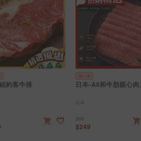
價
均一價
紐約客牛排
日本-A5和牛肋眼心肉
日本
299
9
$249