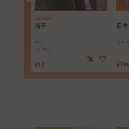
滿件
日本信州-水蜜桃
大陸
日本信州
雲林
2件4
$799
$25
起