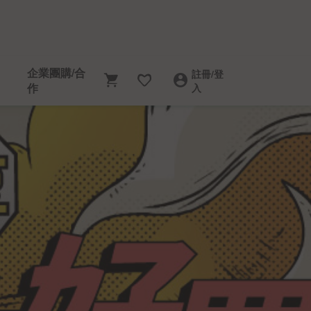
企業團購/合
企業團購/合
註冊/登入
註冊/登
作
作
1
入