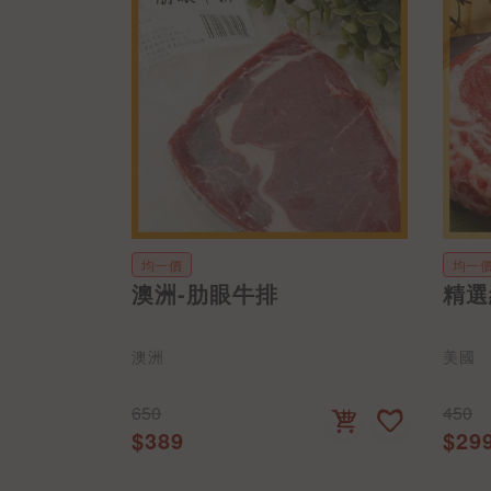
均一價
均一
澳洲-肋眼牛排
精選
澳洲
美國
650
450
$389
$29