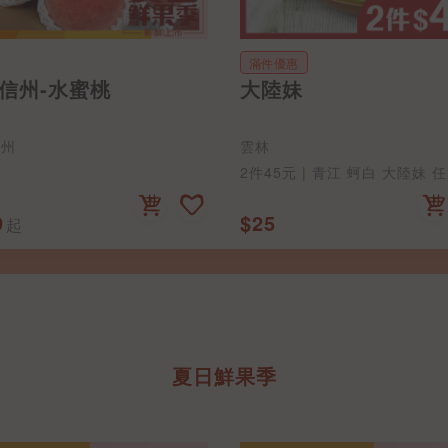
優惠
妹
白苦瓜
台中
5元 | 青江 蚵白 大陸妹 任選
$79
夏日鮮果季