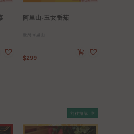
滿件優惠
莓
阿里山-玉女番茄
進口-花
臺灣阿里山
祕魯
$299
$69
起
前往搶購