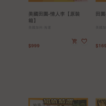
美國田園-情人李【原裝
田園
箱】
美國加州-海運
美國加
$999
$16