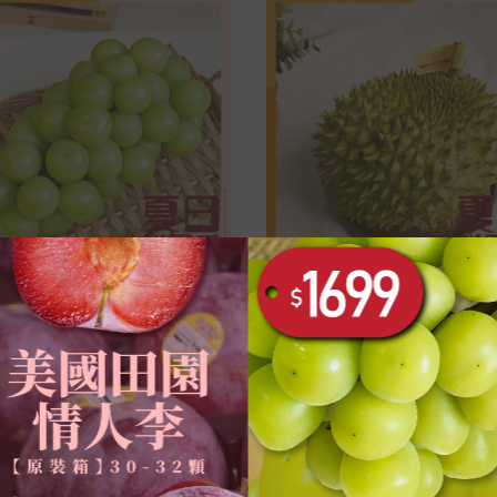
-陽光玫瑰麝香葡萄
越南-干堯榴槤(小貓山
裝箱】
【原裝箱】
海運
越南
699
$1,399