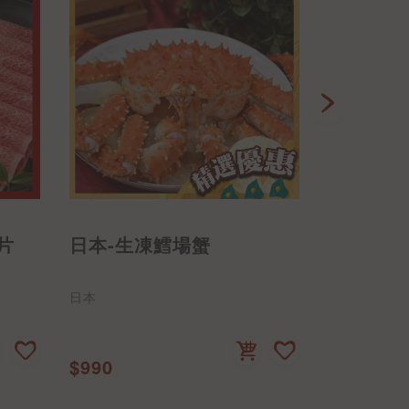
均一價
片
日本-生凍鱈場蟹
智利-鮮
日本
智利
199
$990
$159