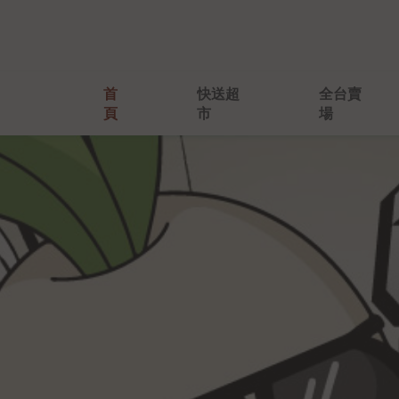
首
首
快送超
快送超
全台賣
全台賣
頁
頁
市
市
場
場