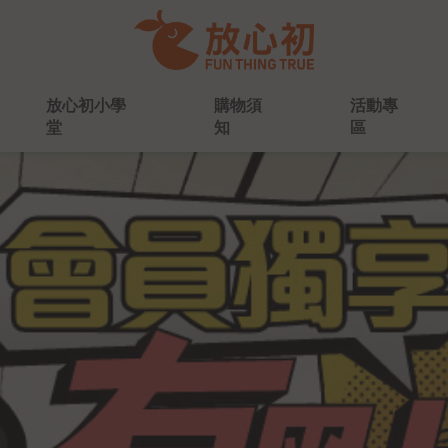
放心初小學
放心初小學
購物須
購物須
活動專
活動專
堂
堂
知
知
區
區